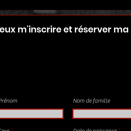
eux m'inscrire et réserver ma 
Prénom
Nom de famille
O
r
Sexe
*
Date de naissance
*