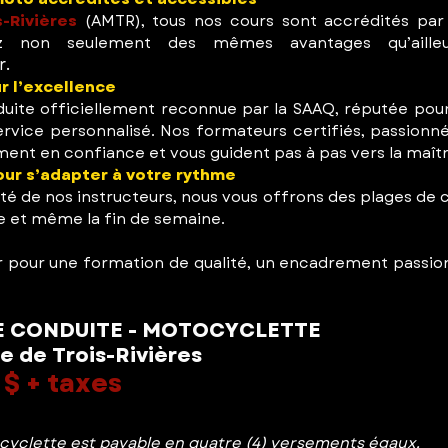
-Rivières
(AMTR), tous nos cours sont accrédités par
tez non seulement des mêmes avantages qu’aille
r.
 l’excellence
ite officiellement reconnue par la SAAQ, réputée pour 
vice personnalisé. Nos formateurs certifiés, passionnés
ment en confiance et vous guident pas à pas vers la maît
our s’adapter à votre rythme
ité de nos instructeurs, nous vous offrons des plages de 
ée et même la fin de semaine.
er pour une formation de qualité, un encadrement passionn
 CONDUITE - MOT
OCYCLETTE
e de Tr
ois-Rivières
 $ + taxes
cyclette est payable en quatre (4) versem
ents égau
x.