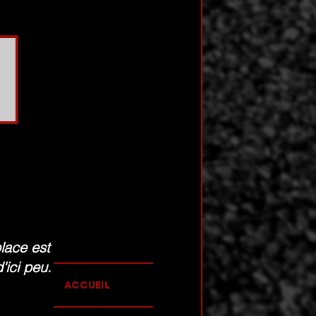
place est
ici peu.
ACCUEIL