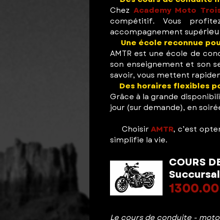
Chez
Academy Moto Trois
compétitif. Vous profi
rieu
accompagnement supé
🎓
Une école reconnue pour
AMTR est une école de condu
son enseignement et son ser
savoir, vous mettent rapide
⏰
Des horaires flexibles p
Grâce à la grande disponibil
jour (sur demande), en soir
👉
Choisir
AMTR
, c’est opt
simplifie la vie.
COURS DE
Succursal
1300.00
Le c
ours de
conduite - moto