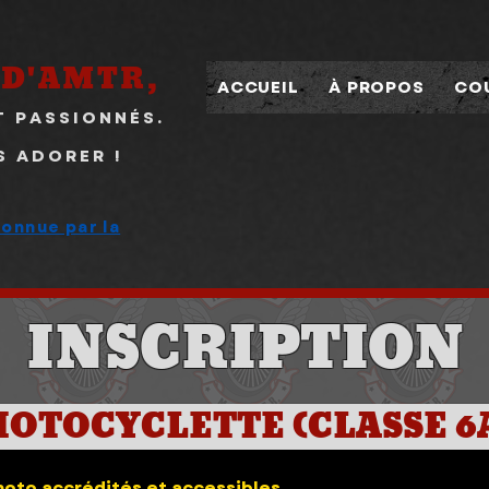
 D'AMTR,
ACCUEIL
À PROPOS
CO
T PASSIONNÉS.
S ADORER !
onnue par la
Depuis 1958
INSCRIPTION
OTOCYCLETTE (CLASSE 6
oto accrédités et accessibles