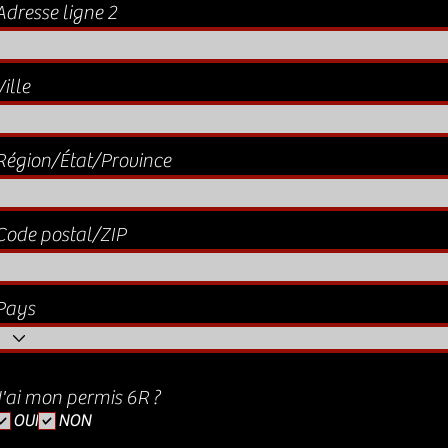
Adresse ligne 2
Ville
Région/État/Province
Code postal/ZIP
Pays
J'ai mon permis 6R ?
OUI
NON